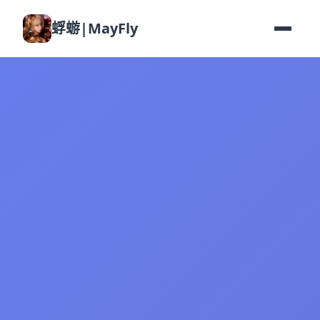
蜉蝣|MayFly