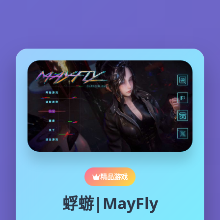
精品游戏
蜉蝣|MayFly